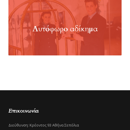
Αυτόφωρο αδίκημα
Επικοινωνία
Διεύθυνση: Κρέοντος 93 Αθήνα Σεπόλια