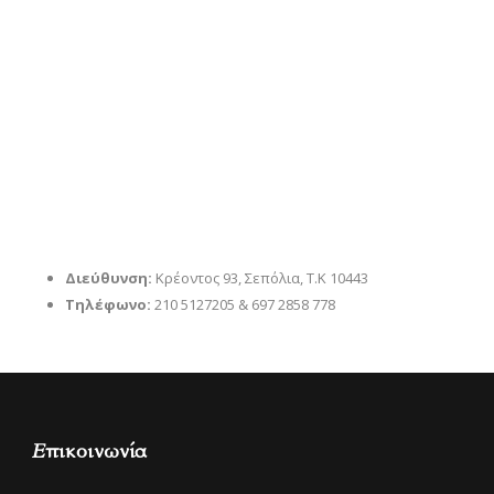
Διεύθυνση:
Κρέοντος 93, Σεπόλια, Τ.Κ 10443
Τηλέφωνο:
210 5127205 & 697 2858 778
Επικοινωνία