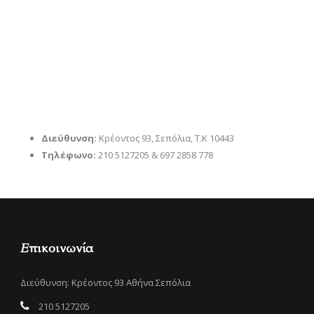
Διεύθυνση:
Κρέοντος 93, Σεπόλια, Τ.Κ 10443
Τηλέφωνο:
210 5127205 & 697 2858 778
Επικοινωνία
Διεύθυνση: Κρέοντος 93 Αθήνα Σεπόλια
210 5127205