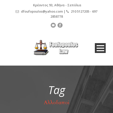
Κρέοντος 93, Αθήνα - Σεπόλια
dfoufopoulos@yahoo.com |
210 5127205 - 697
2858778
Tag
Αλλοδαποί