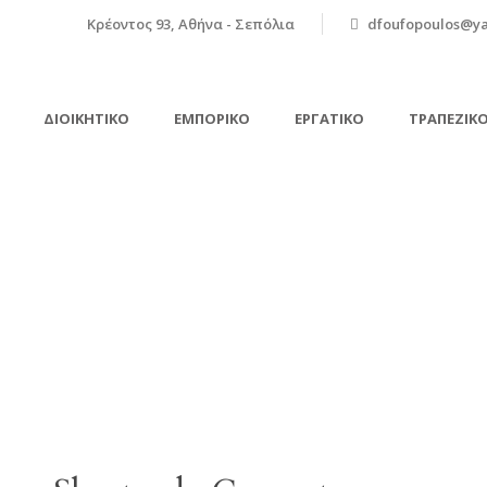
Κρέοντος 93, Αθήνα - Σεπόλια
dfoufopoulos@y
ΔΙΟΙΚΗΤΙΚΌ
ΕΜΠΟΡΙΚΌ
ΕΡΓΑΤΙΚΌ
ΤΡΑΠΕΖΙΚ
Shortcode Generator