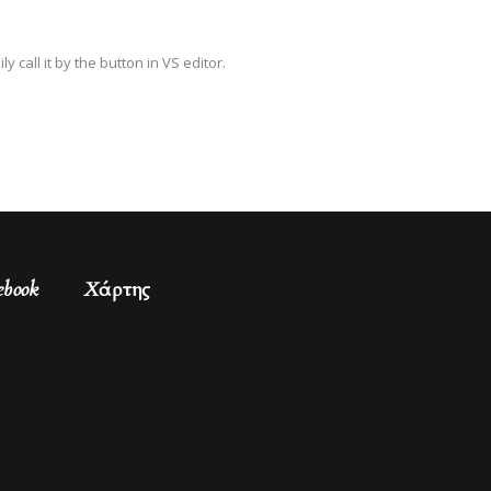
call it by the button in VS editor.
ebook
Χάρτης