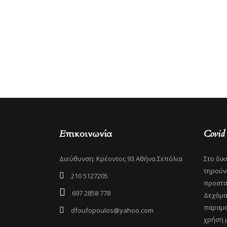
Επικοινωνία
Covid
Διεύθυνση: Κρέοντος 93 Αθήνα Σεπόλια
Στο δικ
τηρούντ
210 5127205
προστα
697 2858 778
Δεχόμα
παραμο
dfoufopoulos@yahoo.com
χρήση 