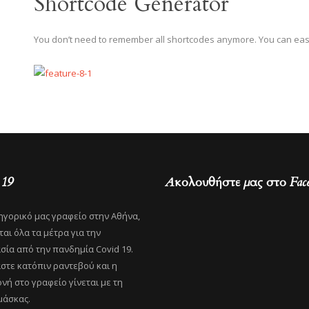
Shortcode Generator
You don’t need to remember all shortcodes anymore. You can easily 
 19
Ακολουθήστε μας στο Fac
ηγορικό μας γραφείο στην Αθήνα,
αι όλα τα μέτρα για την
σία από την πανδημία Covid 19.
στε κατόπιν ραντεβού και η
νή στο γραφείο γίνεται με τη
μάσκας.