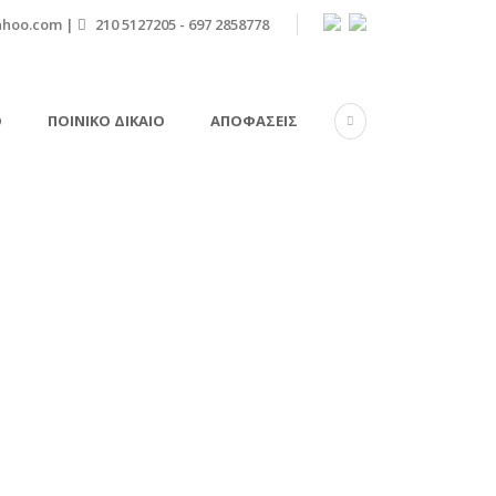
ahoo.com |
210 5127205 - 697 2858778
Ό
ΠΟΙΝΙΚΌ ΔΊΚΑΙΟ
ΑΠΟΦΆΣΕΙΣ