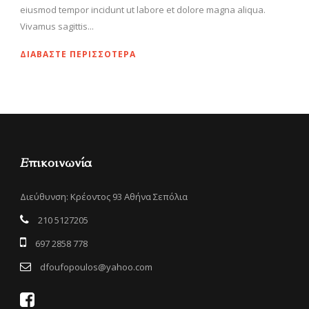
eiusmod tempor incidunt ut labore et dolore magna aliqua.
Vivamus sagittis...
ΔΙΑΒΆΣΤΕ ΠΕΡΙΣΣΌΤΕΡΑ
Επικοινωνία
Διεύθυνση: Κρέοντος 93 Αθήνα Σεπόλια
210 5127205
697 2858 778
dfoufopoulos@yahoo.com