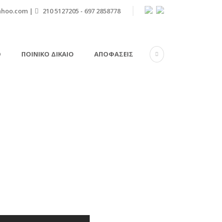
ahoo.com |
210 5127205 - 697 2858778
Ό
ΠΟΙΝΙΚΌ ΔΊΚΑΙΟ
ΑΠΟΦΆΣΕΙΣ
emo site