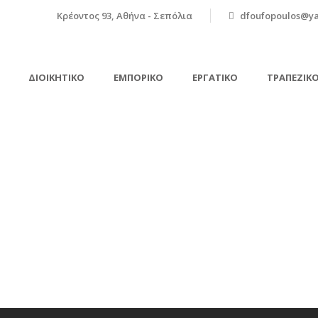
Κρέοντος 93, Αθήνα - Σεπόλια
dfoufopoulos@y
ΔΙΟΙΚΗΤΙΚΌ
ΕΜΠΟΡΙΚΌ
ΕΡΓΑΤΙΚΌ
ΤΡΑΠΕΖΙΚ
ing theme and Setting as d