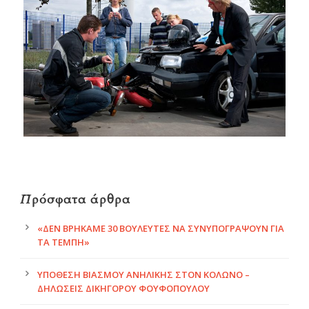
Πρόσφατα άρθρα
«ΔΕΝ ΒΡΉΚΑΜΕ 30 ΒΟΥΛΕΥΤΈΣ ΝΑ ΣΥΝΥΠΟΓΡΆΨΟΥΝ ΓΙΑ
ΤΑ ΤΈΜΠΗ»
ΥΠΌΘΕΣΗ ΒΙΑΣΜΟΎ ΑΝΉΛΙΚΗΣ ΣΤΟΝ ΚΟΛΩΝΌ –
ΔΗΛΏΣΕΙΣ ΔΙΚΗΓΌΡΟΥ ΦΟΥΦΌΠΟΥΛΟΥ