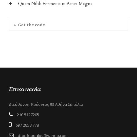
Quam Nibh Fermentum Amet Magna
Get the code
Επικοινωνία
Διεύθυνση: Κρέοντος 93 Αθήνα Σεπόλια
210 5127205
697 2858 778
dfoufopoulos@yahoo.com