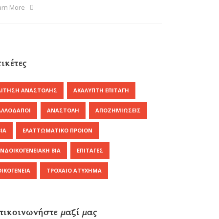
arn More
ικέτες
ΑΊΤΗΣΗ ΑΝΑΣΤΟΛΉΣ
ΑΚΆΛΥΠΤΗ ΕΠΙΤΑΓΉ
ΑΛΛΟΔΑΠΟΊ
ΑΝΑΣΤΟΛΉ
ΑΠΟΖΗΜΙΏΣΕΙΣ
ΒΊΑ
ΕΛΑΤΤΩΜΑΤΙΚΌ ΠΡΟΙΌΝ
ΕΝΔΟΙΚΟΓΕΝΕΙΑΚΉ ΒΊΑ
ΕΠΙΤΑΓΈΣ
ΟΙΚΟΓΈΝΕΙΑ
ΤΡΟΧΑΊΟ ΑΤΎΧΗΜΑ
πικοινωνήστε μαζί μας