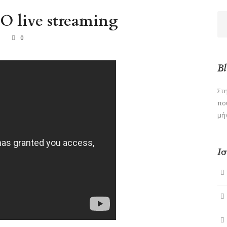
 live streaming
Α
0
Bl
Στ
πο
μή
Ι