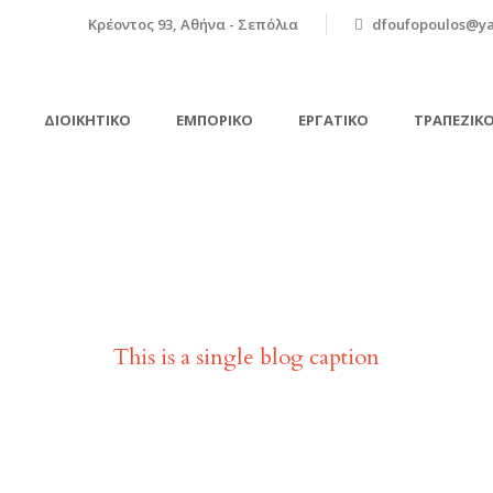
Κρέοντος 93, Αθήνα - Σεπόλια
dfoufopoulos@y
ΔΙΟΙΚΗΤΙΚΌ
ΕΜΠΟΡΙΚΌ
ΕΡΓΑΤΙΚΌ
ΤΡΑΠΕΖΙΚ
Single Blog Title
This is a single blog caption