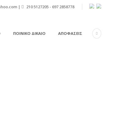
ahoo.com |
210 5127205 - 697 2858778
Ό
ΠΟΙΝΙΚΌ ΔΊΚΑΙΟ
ΑΠΟΦΆΣΕΙΣ