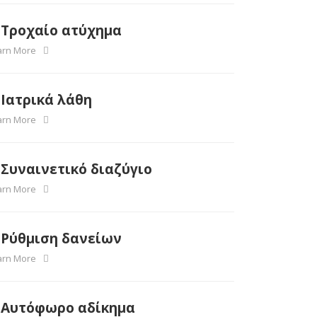
Τροχαίο ατύχημα
arn More
Ιατρικά λάθη
arn More
Συναινετικό διαζύγιο
arn More
Ρύθμιση δανείων
arn More
Αυτόφωρο αδίκημα